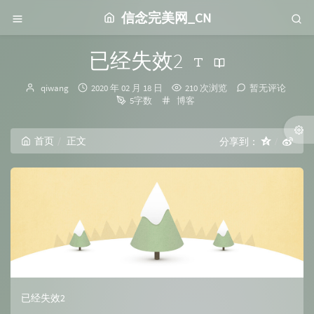
信念完美网_CN
已经失效2
博
发
qiwang
2020 年 02 月 18 日
210 次浏览
暂无评论
主：
布
分
5字数
博客
时
类：
间：
首页
正文
分享到：
已经失效2