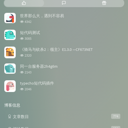
热
最
随
门
新
机
文
评
文
世界那么大，遇到不容易
章
论
章
浏
4342
览
次
短代码测试
数:
浏
3085
览
次
《骑马与砍杀2：领主》E1.3.0 —CF673NET
数:
浏
2320
览
次
同一台服务器2h4g6m
数:
浏
2143
览
次
typecho短代码插件
数:
浏
2046
览
次
数:
博客信息
文章数目
774