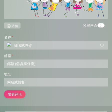
私密评论
表情
名称
*
🎲
邮箱
*
地址
发表评论