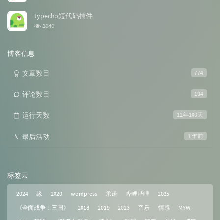
览
次
typecho短代码插件
数:
浏
2040
览
次
数:
博客信息
文章数目
774
评论数目
104
运行天数
12年100天
最后活动
1 年前
标签云
2024
缘
2020
wordpress
承诺
哔哩哔哩
2025
《全面战争：三国》
2018
2019
2023
音乐
情感
MYW