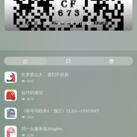
微信公众号
cf673
2018 年 03 月 27 日
关闭评论
热
最
随
门
新
机
文
评
文
世界那么大，遇到不容易
章
论
章
浏
4333
览
次
短代码测试
数:
浏
3074
览
次
《骑马与砍杀2：领主》E1.3.0 —CF673NET
数:
浏
2314
览
次
同一台服务器2h4g6m
数:
浏
2136