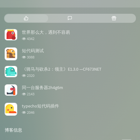
热
最
随
门
新
机
文
评
文
世界那么大，遇到不容易
章
论
章
浏
4342
览
次
短代码测试
数:
浏
3088
览
次
《骑马与砍杀2：领主》E1.3.0 —CF673NET
数:
浏
2320
览
次
同一台服务器2h4g6m
数:
浏
2143
览
次
typecho短代码插件
数:
浏
2046
览
次
数:
博客信息