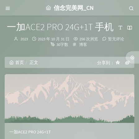
信念完美网_CN
一加ACE2 PRO 24G+1T 手机
博
发
2023
2023 年 10 月 31 日
256 次浏览
暂无评论
主：
布
分
30字数
博客
时
类：
间：
首页
正文
分享到：
一加ACE2 PRO 24G+1T