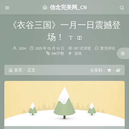
信念完美网_CN
《衣谷三国》一月一日震撼登
场！
博
发
2024
2025 年 01 月 01 日
297 次浏览
暂无评论
主：
布
分
596字数
游戏
时
类：
间：
首页
正文
分享到：