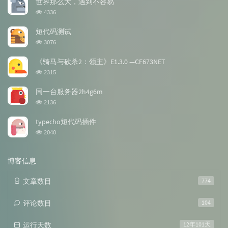
世界那么大，遇到不容易
章
论
章
浏
4336
览
次
短代码测试
数:
浏
3076
览
次
《骑马与砍杀2：领主》E1.3.0 —CF673NET
数:
浏
2315
览
次
同一台服务器2h4g6m
数:
浏
2136
览
次
typecho短代码插件
数:
浏
2040
览
次
数:
博客信息
文章数目
774
评论数目
104
运行天数
12年101天