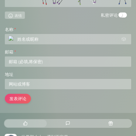
私密评论
表情
名称
*
🎲
邮箱
*
地址
发表评论
热
最
随
门
新
机
文
评
文